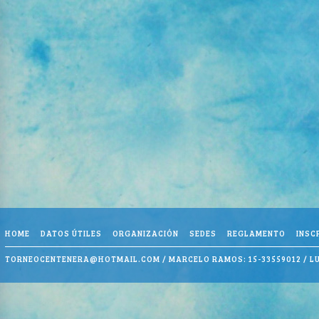
HOME
DATOS ÚTILES
ORGANIZACIÓN
SEDES
REGLAMENTO
INSC
TORNEOCENTENERA@HOTMAIL.COM
/ MARCELO RAMOS: 15-33559012 / LU