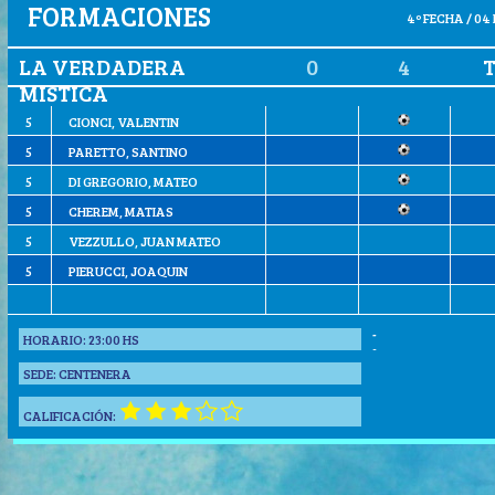
FORMACIONES
4º FECHA / 04 
LA VERDADERA
0
4
T
MISTICA
5
CIONCI, VALENTIN
5
PARETTO, SANTINO
5
DI GREGORIO, MATEO
5
CHEREM, MATIAS
5
VEZZULLO, JUAN MATEO
5
PIERUCCI, JOAQUIN
-
HORARIO:
23:00 HS
-
SEDE:
CENTENERA
CALIFICACIÓN: