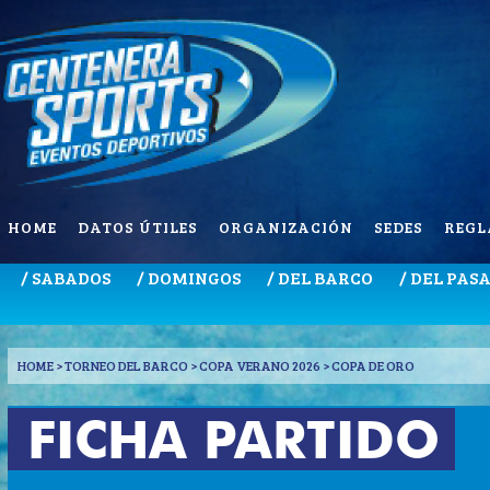
HOME
DATOS ÚTILES
ORGANIZACIÓN
SEDES
REGL
/ SABADOS
/ DOMINGOS
/ DEL BARCO
/ DEL PAS
HOME
> TORNEO DEL BARCO > COPA VERANO 2026 > COPA DE ORO
FICHA PARTIDO