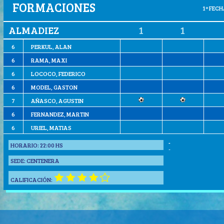
FORMACIONES
1º FECHA
ALMADIEZ
1
1
6
PERKUL, ALAN
6
RAMA, MAXI
6
LOCOCO, FEDERICO
6
MODEL, GASTON
7
AÑASCO, AGUSTIN
6
FERNANDEZ, MARTIN
6
URIEL, MATIAS
-
HORARIO:
22:00 HS
-
SEDE:
CENTENERA
CALIFICACIÓN: