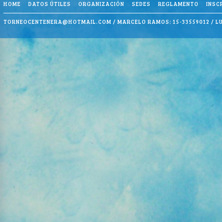
HOME
DATOS ÚTILES
ORGANIZACIÓN
SEDES
REGLAMENTO
INSC
TORNEOCENTENERA@HOTMAIL.COM
/ MARCELO RAMOS: 15-33559012 / LU