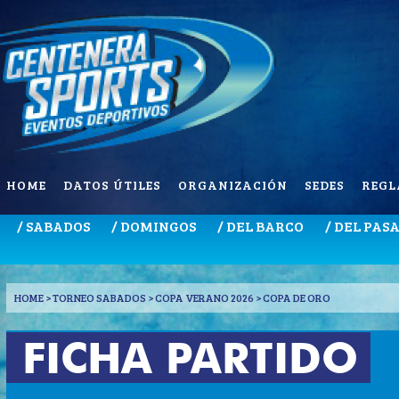
HOME
DATOS ÚTILES
ORGANIZACIÓN
SEDES
REGL
/ SABADOS
/ DOMINGOS
/ DEL BARCO
/ DEL PAS
HOME
> TORNEO SABADOS > COPA VERANO 2026 > COPA DE ORO
FICHA PARTIDO