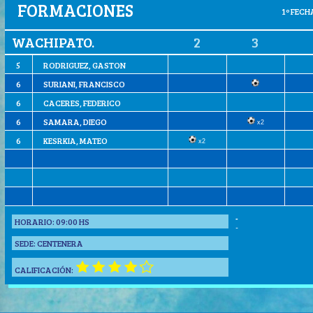
FORMACIONES
1º FECHA
WACHIPATO.
2
3
5
RODRIGUEZ, GASTON
6
SURIANI, FRANCISCO
6
CACERES, FEDERICO
6
SAMARA, DIEGO
x2
6
KESRKIA, MATEO
x2
-
HORARIO:
09:00 HS
-
SEDE:
CENTENERA
CALIFICACIÓN: