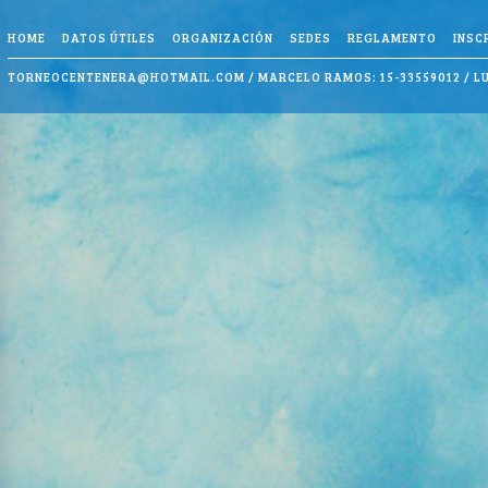
HOME
DATOS ÚTILES
ORGANIZACIÓN
SEDES
REGLAMENTO
INSC
TORNEOCENTENERA@HOTMAIL.COM
/ MARCELO RAMOS: 15-33559012 / LU