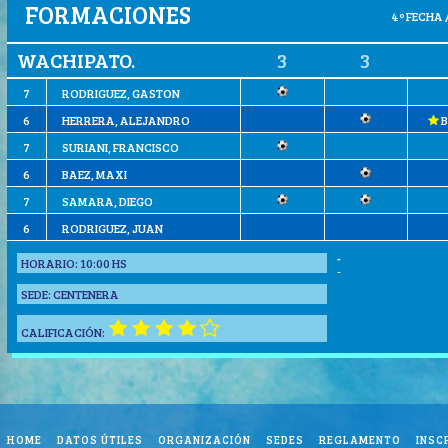
FORMACIONES
4º FECHA 
WACHIPATO.
3
3
7
RODRIGUEZ, GASTON
6
HERRERA, ALEJANDRO
B
7
SURIANI, FRANCISCO
6
BAEZ, MAXI
7
SAMARA, DIEGO
6
RODRIGUEZ, JUAN
-
HORARIO:
10:00 HS
-
SEDE:
CENTENERA
CALIFICACIÓN:
HOME
DATOS ÚTILES
ORGANIZACIÓN
SEDES
REGLAMENTO
INSC