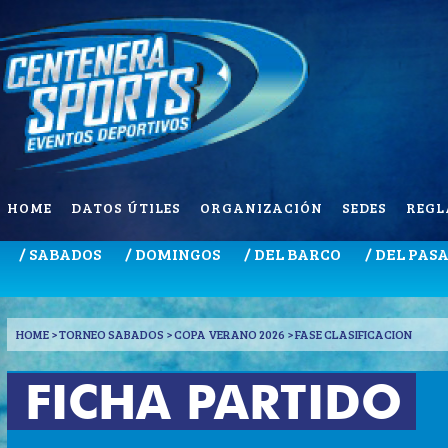
HOME
DATOS ÚTILES
ORGANIZACIÓN
SEDES
REGL
/ SABADOS
/ DOMINGOS
/ DEL BARCO
/ DEL PAS
HOME
> TORNEO SABADOS > COPA VERANO 2026 > FASE CLASIFICACION
FICHA PARTIDO