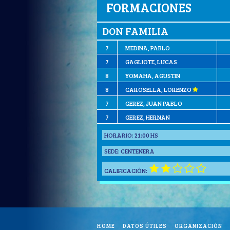
FORMACIONES
DON FAMILIA
7
MEDINA, PABLO
7
GAGLIOTE, LUCAS
8
YOMAHA, AGUSTIN
8
CAROSELLA, LORENZO
7
GEREZ, JUAN PABLO
7
GEREZ, HERNAN
HORARIO:
21:00 HS
SEDE:
CENTENERA
CALIFICACIÓN:
HOME
DATOS ÚTILES
ORGANIZACIÓN