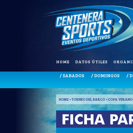
HOME
DATOS ÚTILES
ORGANI
/ SABADOS
/ DOMINGOS
/ 
HOME
> TORNEO DEL BARCO > COPA VERANO 
FICHA PA