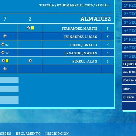
1º FE
3º FECHA / 02 DE MARZO DE 2026 / 21:00 HS
2º FE
7
2
ALMADIEZ
3º FE
FERNANDEZ, MARTIN
5
4º FE
FERNANDEZ, LUCAS
5
5º FE
FREIRE, IGNACIO
5
x2
6º FE
EYVASTRE, MATIAS
5
x2
7º FE
PERKUL, ALAN
5
EQUIPO
A/N SPOR
-
FOSSITA A
-
CUDA
EL BRON
SEDES
REGLAMENTO
INSCRIPCIÓN