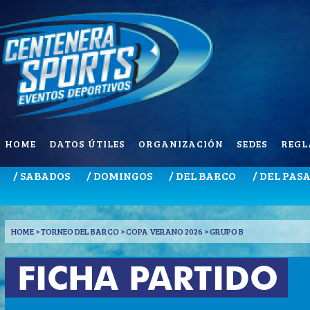
HOME
DATOS ÚTILES
ORGANIZACIÓN
SEDES
REGL
/ SABADOS
/ DOMINGOS
/ DEL BARCO
/ DEL PAS
HOME
> TORNEO DEL BARCO > COPA VERANO 2026 > GRUPO B
FICHA PARTIDO