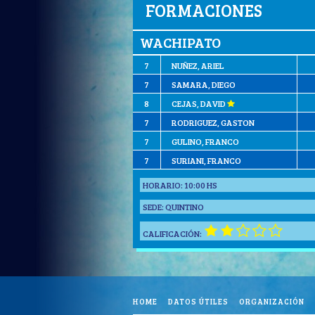
FORMACIONES
WACHIPATO
7
NUÑEZ, ARIEL
7
SAMARA, DIEGO
8
CEJAS, DAVID
7
RODRIGUEZ, GASTON
7
GULINO, FRANCO
7
SURIANI, FRANCO
HORARIO:
10:00 HS
SEDE:
QUINTINO
CALIFICACIÓN:
HOME
DATOS ÚTILES
ORGANIZACIÓN