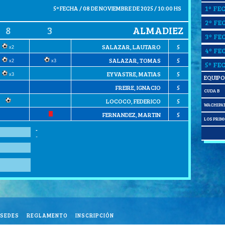
1º FE
5º FECHA / 08 DE NOVIEMBRE DE 2025 / 10:00 HS
2º FE
8
3
ALMADIEZ
3º FE
SALAZAR, LAUTARO
5
x2
4º FE
SALAZAR, TOMAS
5
x2
x3
5º FE
EYVASTRE, MATIAS
5
x3
EQUIPO
FREIRE, IGNACIO
5
CUDA B
LOCOCO, FEDERICO
5
WACHIPA
FERNANDEZ, MARTIN
5
LOS PRIM
-
-
SEDES
REGLAMENTO
INSCRIPCIÓN