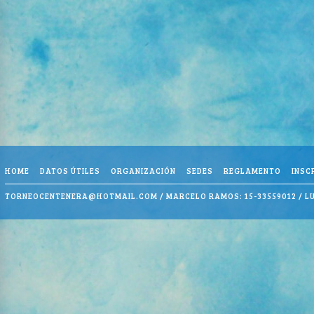
HOME
DATOS ÚTILES
ORGANIZACIÓN
SEDES
REGLAMENTO
INSC
TORNEOCENTENERA@HOTMAIL.COM
/ MARCELO RAMOS: 15-33559012 / LU