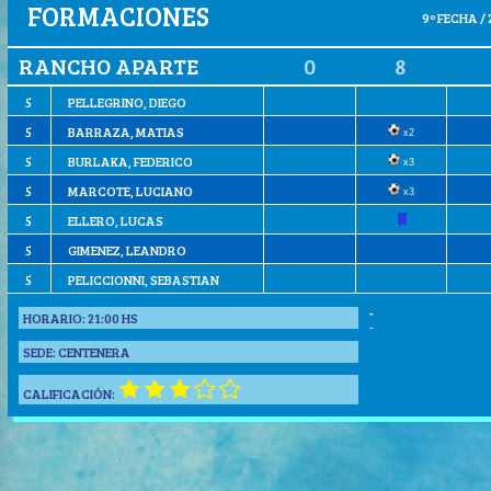
FORMACIONES
9º FECHA / 
RANCHO APARTE
0
8
5
PELLEGRINO, DIEGO
5
BARRAZA, MATIAS
x2
5
BURLAKA, FEDERICO
x3
5
MARCOTE, LUCIANO
x3
5
ELLERO, LUCAS
5
GIMENEZ, LEANDRO
5
PELICCIONNI, SEBASTIAN
-
HORARIO:
21:00 HS
-
SEDE:
CENTENERA
CALIFICACIÓN: