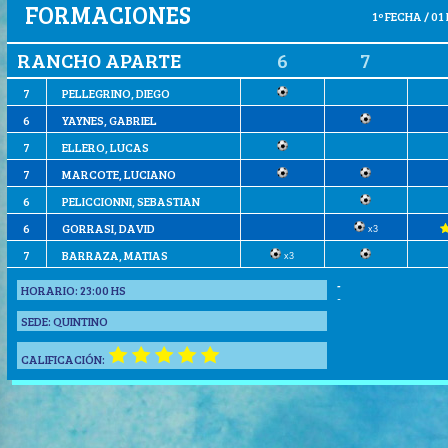
FORMACIONES
1º FECHA / 01
RANCHO APARTE
6
7
7
PELLEGRINO, DIEGO
6
YAYNES, GABRIEL
7
ELLERO, LUCAS
7
MARCOTE, LUCIANO
6
PELICCIONNI, SEBASTIAN
6
GORRASI, DAVID
x3
7
BARRAZA, MATIAS
x3
-
HORARIO:
23:00 HS
-
SEDE:
QUINTINO
CALIFICACIÓN: